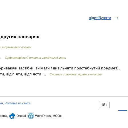
відстібувати
 других словарях:
ий тлумачний словник
у …
Орфографічний словник української мови
зкриваючи застібки, знімати / вивільняти пристебнутий предмет),
ути, відіп яти, відп ясти …
Словник синонімів української мови
ка
,
Реклама на сайте
18+
omla,
Drupal,
WordPress, MODx.