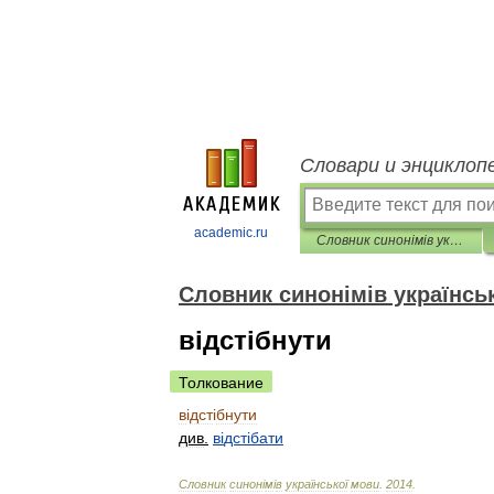
Словари и энциклоп
academic.ru
Словник синонімів української мови
Словник синонімів українсь
відстібнути
Толкование
в
і
дст
і
бнути
див
.
в
і
дст
і
бати
Словник
синон
і
м
і
в
української
мови
.
2014
.