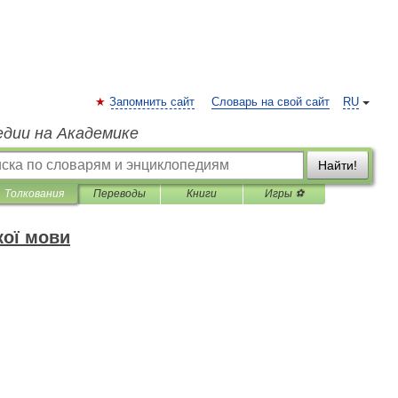
Запомнить сайт
Словарь на свой сайт
RU
едии на Академике
Найти!
Толкования
Переводы
Книги
Игры ⚽
кої мови