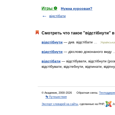
Игры ⚽
Нужна курсовая?
відстібати
Смотреть что такое "відстібнути" в
відстібнути
— див. відстібати …
Українськ
відстібнути
— дієслово доконаного вид
відстібати
— відстібувати, відстібнути (ро
відстібувати, відстебнути, відпинати, відіпн
© Академик, 2000-2026
Обратная связь:
Техподдерж
👣 Путешествия
Экспорт словарей на сайты
, сделанные на PHP,
Jo